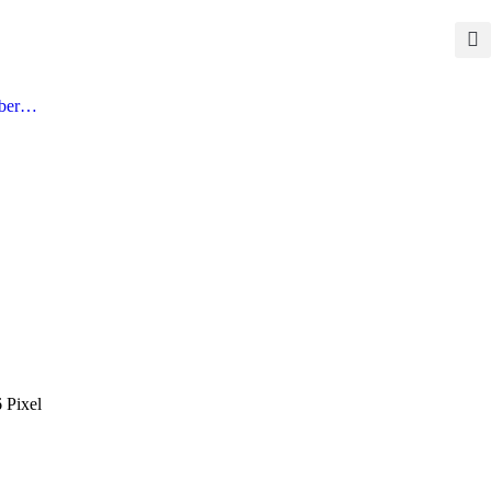
ber…
6 Pixel