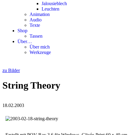
Jalousieblech
Leuchten
Animation
Audio
Texte
Shop
Tassen
Über…
Über mich
Werkzeuge
zu Bilder
String Theory
18.02.2003
Erstellt mit POV-Ray 3.6 für Win­dows, Glicée-Print 60 x 40 cm