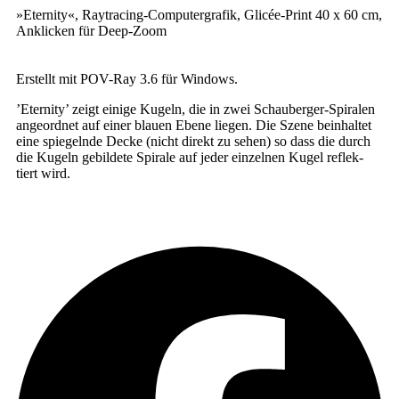
»Eter­ni­ty«, Raytracing-Computergrafik, Glicée-Print 40 x 60 cm,
Ankli­cken für Deep-Zoom
Erstellt mit POV-Ray 3.6 für Windows.
’Eter­ni­ty’ zeigt eini­ge Kugeln, die in zwei Schauberger-Spiralen
ange­ord­net auf einer blau­en Ebe­ne lie­gen. Die Sze­ne beinhal­tet
eine spie­geln­de Decke (nicht direkt zu sehen) so dass die durch
die Kugeln gebil­de­te Spi­ra­le auf jeder ein­zel­nen Kugel reflek­
tiert wird.