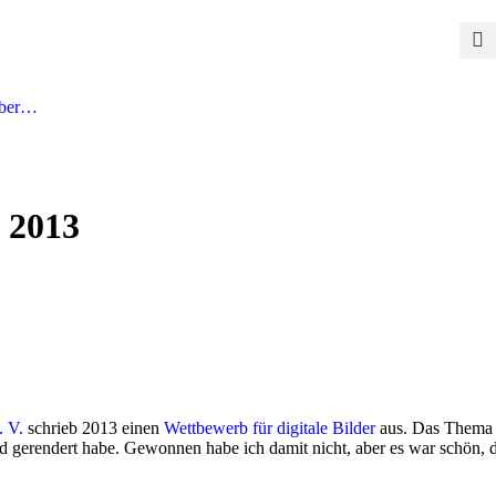
ber…
 2013
. V.
schrieb 2013 einen
Wett­be­werb für digi­ta­le Bil­der
aus. Das The­ma w
ger­en­dert habe. Gewon­nen habe ich damit nicht, aber es war schön, da