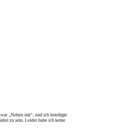
ar „Neben mir“, und ich betei­lig­te
bei zu sein. Lei­der habe ich kei­ne