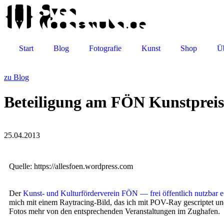
Start
Blog
Fotografie
Kunst
Shop
Ü
zu Blog
Beteiligung am FÖN Kunstpreis
25.04.2013
Quel­le: https://allesfoen.wordpress.com
Der
Kunst- und Kul­tur­för­der­ver­ein FÖN — frei öffent­lich nutz­bar e
mich mit einem Raytracing-Bild, das ich mit POV-Ray gescrip­tet und 
Fotos mehr von den ent­spre­chen­den Ver­an­stal­tun­gen im Zughafen.