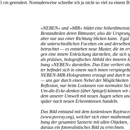
cm ger­en­dert. Nor­ma­ler­wei­se schrei­be ich ja nicht so viel zu einem B
»
NEBEN« und »MIR« bil­det eine höher­di­men­sio­na
Bestand­tei­len deren Bit­mus­ter, also die Ursprungs
aber nur aus einer Rich­tung bli­cken kann. Egal
die unter­schied­li­chen Facet­ten ein und der­sel­b
betrach­tet — es ent­ste­hen neue Mus­ter, die im er
gen eine inne­re Ent­rü­ckung dar­stel­len, die sich s
als prä­zi­ses, holo­gra­fi­sches Abbild des inne­
bung »NEBEN« dar­stel­len. Das Eine ver­liert oh
ter befin­det sich in einem nach innen ver­spie­gel­t
NEBEN-MIR-Hologramms erzeugt und durch sei­ne Ve
— uns gar durch einen Nebel der Mög­lich­kei­ten zu
Refle­xi­on, nur beim Los­las­sen von nor­ma­len Sich
Um-die-Ecke-denken (über Spie­gel) kön­nen wir die
dem unse­rer Umwelt mit neu­en Augen sehen und 
spä­ter nach neu­en Erkennt­nis­sen han­deln.
Das Bild ent­stand mit dem kos­ten­lo­sen Ray­tra
(www.povray.org), wel­cher sich einer mathe­ma­ti
bung der gesam­ten Sze­ne­rie mit allen Objek­te
dar­aus ein foto­rea­lis­ti­sches Bild zu errechnen.