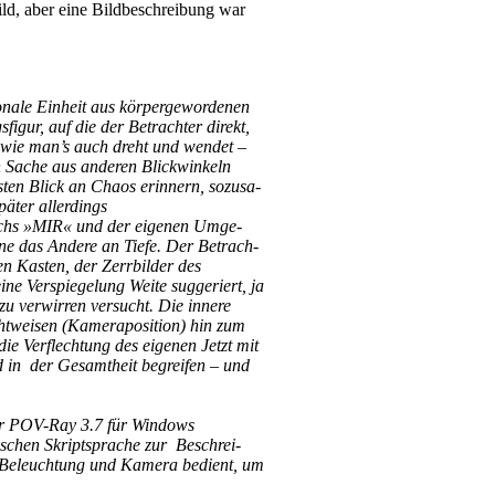
ild, aber eine Bild­be­schrei­bung war
­le Ein­heit aus kör­per­ge­wor­de­nen
­fi­gur, auf die der Betrach­ter direkt,
 wie man’s auch dreht und wen­det –
en Sache aus ande­ren Blick­win­keln
s­ten Blick an Cha­os erin­nern, sozu­sa­
pä­ter aller­dings
ren Ichs »MIR« und der eige­nen Umge­
ne das Ande­re an Tie­fe. Der Betrach­
en Kas­ten, der Zerr­bil­der des
r­spie­ge­lung Wei­te sug­ge­riert, ja
 ver­wir­ren ver­sucht. Die inne­re
t­wei­sen (Kame­ra­po­si­ti­on) hin zum
 Ver­flech­tung des eige­nen Jetzt mit
in der Gesamt­heit begrei­fen – und
­cer POV-Ray 3.7 für Win­dows
­schen Skript­spra­che zur Beschrei­
n, Beleuch­tung und Kame­ra bedient, um