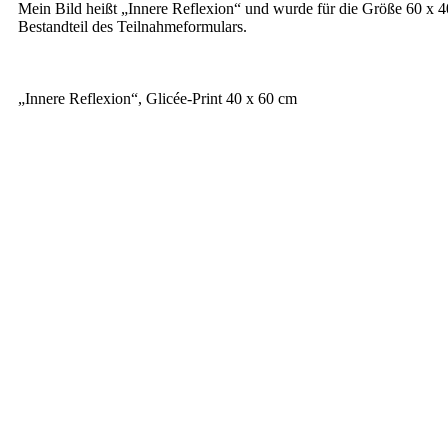
Mein Bild heißt „Inne­re Refle­xi­on“ und wur­de für die Grö­ße 60 x 40 
Bestand­teil des Teilnahmeformulars.
„Inne­re Refle­xi­on“, Glicée-Print 40 x 60 cm