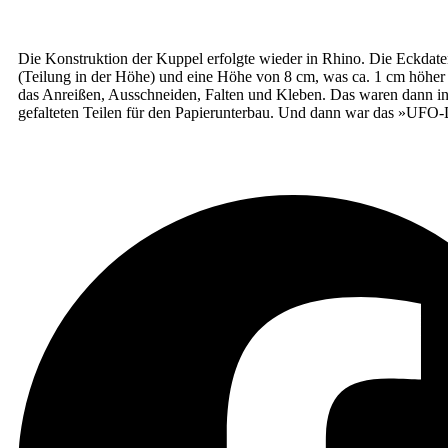
Die Kon­struk­ti­on der Kup­pel erfolg­te wie­der in Rhi­no. Die Eck­da
(Tei­lung in der Höhe) und eine Höhe von 8 cm, was ca. 1 cm höher ist 
das Anrei­ßen, Aus­schnei­den, Fal­ten und Kle­ben. Das waren dann in
gefal­te­ten Tei­len für den Papier­un­ter­bau. Und dann war das »UFO-