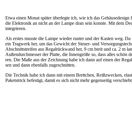
Etwa einen Monat spä­ter über­leg­te ich, wie ich das Gehäu­se­de­sign fü
die Elek­tro­nik an nicht an der Lam­pe dran sein konn­te. Mit dem Decke
integrieren.
Als ers­tes muss­te die Lam­pe wie­der run­ter und der Kas­ten weg. Da 
ein Trag­werk her, um das Gewicht der Steuer- und Ver­sor­gungs­tech­nik 
Abschnitt­strei­fen aus Regal­rück­wand her, 9 cm breit und ca. 2 m lang. 
Außen­durch­mes­ser der Plat­te, die Innen­grö­ße so, dass alles schön dr
ren. Die Maße aus der Zeich­nung habe ich dann auf einen der Regal­rück
sen und dann eben­falls zugeschnitten.
Die Tech­nik habe ich dann mit einem Brett­chen, Reiß­zwe­cken, elas­t
Paket­strick befes­tigt, damit es sich nicht mehr gegen­sei­tig ver­schie