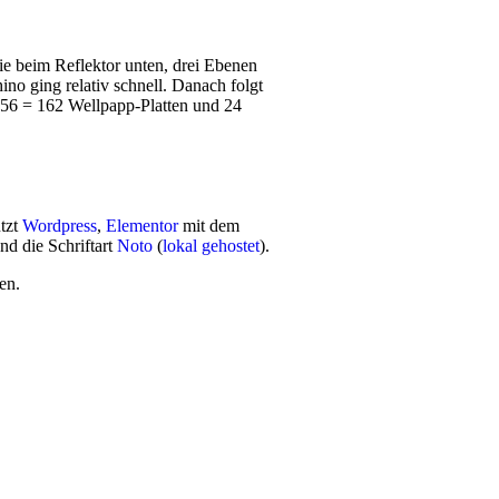
wie beim Reflek­tor unten, drei Ebe­nen
­no ging rela­tiv schnell. Danach folgt
 x 56 = 162 Wellpapp-Platten und 24
utzt
Wordpress
,
Elementor
mit dem
nd die Schriftart
Noto
(
lokal gehostet
).
en.