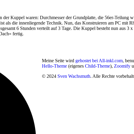
­ten der Kup­pel waren: Durch­mes­ser der Grund­plat­te, die 56er-Teilung 
als die innen­lie­gen­de Tech­nik. Nun, das Kon­stru­ie­ren am PC mit Rhi
s­ge­samt 6 Stun­den ver­teilt auf 3 Tage. Die Kup­pel besteht nun aus 3
Dach« fertig.
Meine Seite wird
gehostet bei All-inkl.com
, ben
Hello-Theme
(eigenes
Child-Theme
),
Zoomify
u
© 2024
Sven Wachsmuth
. Alle Rechte vorbehalt