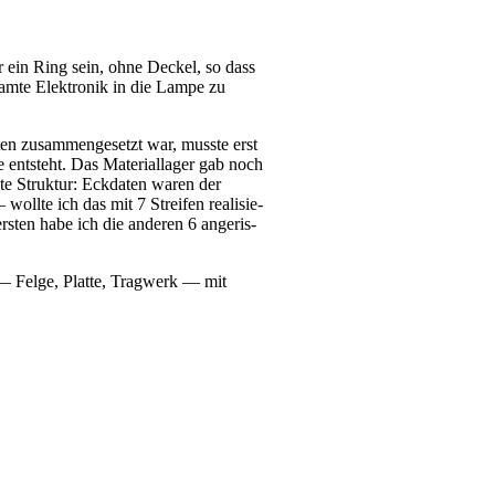
 nur ein Ring sein, ohne Deckel, so dass
am­te Elek­tro­nik in die Lam­pe zu
en zusam­men­ge­setzt war, muss­te erst
ent­steht. Das Mate­ri­al­la­ger gab noch
­te Struk­tur: Eck­da­ten waren der
ll­te ich das mit 7 Strei­fen rea­li­sie­
s­ten habe ich die ande­ren 6 ange­ris­
— Fel­ge, Plat­te, Trag­werk — mit