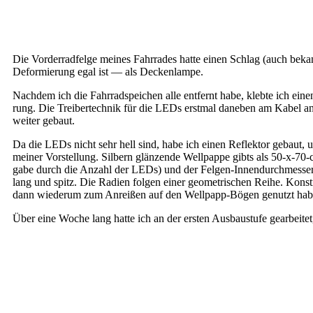
Die Vor­der­rad­fel­ge mei­nes Fahr­ra­des hat­te einen Schlag (auch b
Defor­mie­rung egal ist — als Deckenlampe.
Nach­dem ich die Fahr­rad­spei­chen alle ent­fernt habe, kleb­te ich 
rung. Die Trei­ber­tech­nik für die LEDs erst­mal dane­ben am Kabel 
wei­ter gebaut.
Da die LEDs nicht sehr hell sind, habe ich einen Reflek­tor gebaut, u
mei­ner Vor­stel­lung. Sil­bern glän­zen­de Well­pap­pe gibts als 50-x-70-
ga­be durch die Anzahl der LEDs) und der Felgen-Innendurchmesser. Da
lang und spitz. Die Radi­en fol­gen einer geo­me­tri­schen Rei­he. Kon­s
dann wie­der­um zum Anrei­ßen auf den Wellpapp-Bögen genutzt hab
Über eine Woche lang hat­te ich an der ers­ten Aus­bau­stu­fe gear­bei­t