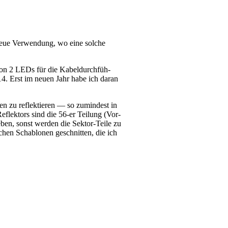
neue Ver­wen­dung, wo eine sol­che
von 2 LEDs für die Kabel­durch­füh­
. Erst im neu­en Jahr habe ich dar­an
n zu reflek­tie­ren — so zumin­dest in
Reflek­tors sind die 56-er Tei­lung (Vor­
ben, sonst wer­den die Sektor-Teile zu
chen Scha­blo­nen geschnit­ten, die ich