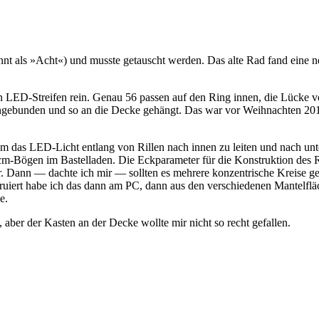
ekannt als »Acht«) und muss­te getauscht wer­den. Das alte Rad fand eine 
einen LED-Streifen rein. Genau 56 pas­sen auf den Ring innen, die Lücke 
ange­bun­den und so an die Decke gehängt. Das war vor Weih­nach­ten 2014
m das LED-Licht ent­lang von Ril­len nach innen zu lei­ten und nach unte
cm-Bögen im Bas­tel­la­den. Die Eck­pa­ra­me­ter für die Kon­struk­ti­on des 
nn — dach­te ich mir — soll­ten es meh­re­re kon­zen­tri­sche Krei­se ge
tru­iert habe ich das dann am PC, dann aus den ver­schie­de­nen Man­tel­flä­
e.
et, aber der Kas­ten an der Decke woll­te mir nicht so recht gefallen.