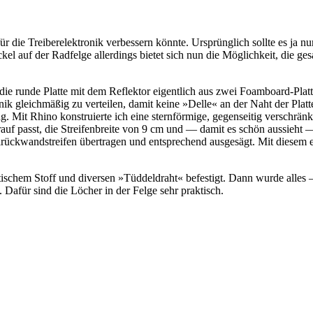
r die Trei­ber­elek­tro­nik ver­bes­sern könn­te. Ursprüng­lich soll­te es ja
l auf der Rad­fel­ge aller­dings bie­tet sich nun die Mög­lich­keit, die ges
die run­de Plat­te mit dem Reflek­tor eigent­lich aus zwei Foamboard-Platt
gleich­mä­ßig zu ver­tei­len, damit kei­ne »Del­le« an der Naht der Plat­te 
Mit Rhi­no kon­stru­ier­te ich eine stern­för­mi­ge, gegen­sei­tig ver­schränk
auf passt, die Strei­fen­brei­te von 9 cm und — damit es schön aus­sieht — wo
­wand­strei­fen über­tra­gen und ent­spre­chend aus­ge­sägt. Mit die­sem er
i­schem Stoff und diver­sen »Tüd­del­draht« befes­tigt. Dann wur­de alles 
bt. Dafür sind die Löcher in der Fel­ge sehr praktisch.