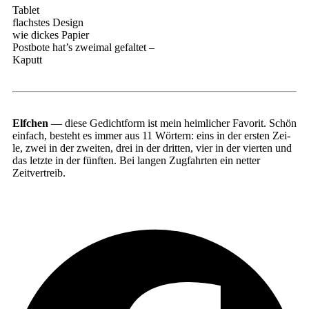
Tablet
flachs­tes Design
wie dickes Papier
Post­bo­te hat’s zwei­mal gefal­tet –
Kaputt
Elf­chen
— die­se Gedicht­form ist mein heim­li­cher Favo­rit. Schön
ein­fach, besteht es immer aus 11 Wör­tern: eins in der ers­ten Zei­
le, zwei in der zwei­ten, drei in der drit­ten, vier in der vier­ten und
das letz­te in der fünf­ten. Bei lan­gen Zug­fahr­ten ein net­ter
Zeitvertreib.