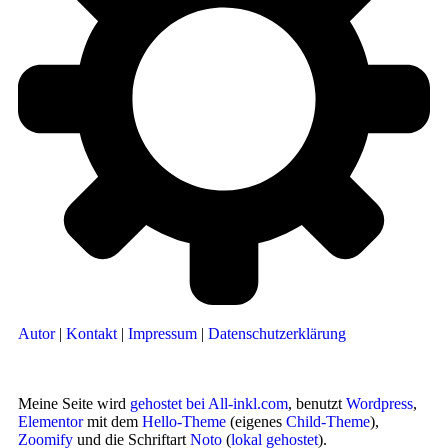
Autor
|
Kontakt
|
Impressum
|
Datenschutzerklärung
Meine Seite wird
gehostet bei All-inkl.com
, benutzt
Wordpress
,
Elementor
mit dem
Hello-Theme
(eigenes
Child-Theme
),
Zoomify
und die Schriftart
Noto
(
lokal gehostet
).