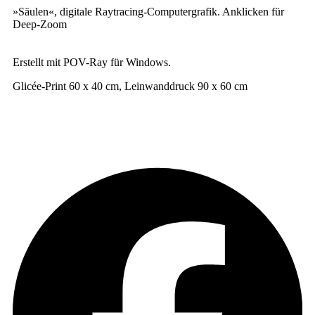
»Säu­len«, digi­ta­le Raytracing-Computergrafik. Ankli­cken für
Deep-Zoom
Erstellt mit POV-Ray für Windows.
Glicée-Print 60 x 40 cm, Lein­wand­druck 90 x 60 cm