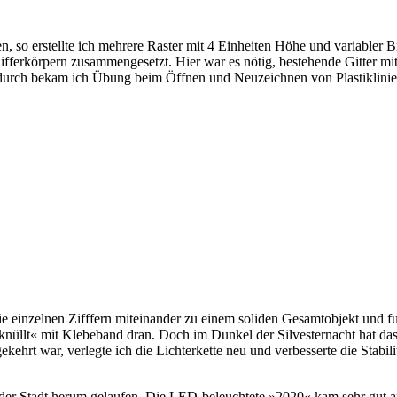
 so erstell­te ich meh­re­re Ras­ter mit 4 Ein­hei­ten Höhe und varia­bler Bre
Zif­fer­kör­pern zusam­men­ge­setzt. Hier war es nötig, bestehen­de Git­ter m
rch bekam ich Übung beim Öff­nen und Neu­zeich­nen von Plas­tik­li­ni­en.
 ein­zel­nen Ziff­fern mit­ein­an­der zu einem soli­den Gesamt­ob­jekt und fum
nüllt« mit Kle­be­band dran. Doch im Dun­kel der Sil­ves­ter­nacht hat das
e­kehrt war, ver­leg­te ich die Lich­ter­ket­te neu und ver­bes­ser­te die Sta­
mit in der Stadt her­um gelau­fen. Die LED-beleuchtete »2020« kam sehr gut