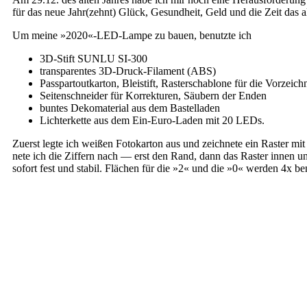
für das neue Jahr(zehnt) Glück, Gesund­heit, Geld und die Zeit das a
Um mei­ne »2020«-LED-Lampe zu bau­en, benutz­te ich
3D-Stift SUNLU SI-300
trans­pa­ren­tes 3D-Druck-Filament (ABS)
Pass­par­tout­kar­ton, Blei­stift, Ras­ter­scha­blo­ne für die Vorzeic
Sei­ten­schnei­der für Kor­rek­tu­ren, Säu­bern der Enden
bun­tes Deko­ma­te­ri­al aus dem Bastelladen
Lich­ter­ket­te aus dem Ein-Euro-Laden mit 20 LEDs.
Zuerst leg­te ich wei­ßen Foto­kar­ton aus und zeich­ne­te ein Ras­ter mit
ne­te ich die Zif­fern nach — erst den Rand, dann das Ras­ter innen und 
sofort fest und sta­bil. Flä­chen für die »2« und die »0« wer­den 4x b