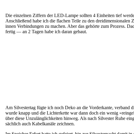
Die ein­zel­nen Zif­fern der LED-Lampe soll­ten 4 Ein­hei­ten tief wer­den,
Anschlie­ßend habe ich die fla­chen Tei­le zu den drei­di­men­sio­na­len 
innen Ver­bin­dun­gen zu machen. Aber das gehör­te zum Pro­zess. Dadu
fer­tig — an 2 Tagen habe ich dar­an gebaut.
Am Sil­ves­ter­tag füg­te ich noch Deko an die Vor­der­kan­te, ver­band die
wur­de knapp und die Lich­ter­ket­te war dann doch ein wenig »rein­ge­k
über die­se Unzu­läng­lich­kei­ten hin­weg. Als nach Sil­ves­ter Ruhe ein­g
säch­lich auch Kabel­ka­nä­le zeichnen.
Im Spei­cher Erfurt hat­te ich gefei­ert, bin zur Sil­ves­ter­nacht da