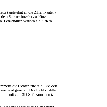
i­te (ange­lehnt an die Zif­fern­kan­ten).
it dem Sei­ten­schnei­der zu öff­nen um
 Letzt­end­lich wur­den die Zif­fern
­mel­te die Lich­ter­ket­te rein. Die Zeit
 nie­mand gese­hen. Das Licht strahl­te
bi­li­tät — mit dem 3D-Stift kann man tat­
 an. Man­che haben auch Sel­fies damit