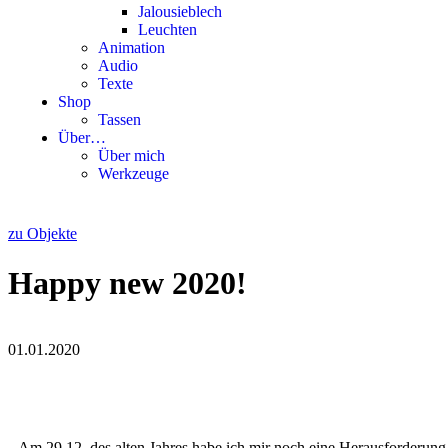
Jalousieblech
Leuchten
Animation
Audio
Texte
Shop
Tassen
Über…
Über mich
Werkzeuge
zu Objekte
Happy new 2020!
01.01.2020
Am 29.12. des alten Jah­res habe ich mir noch eine Her­aus­for­de­rung