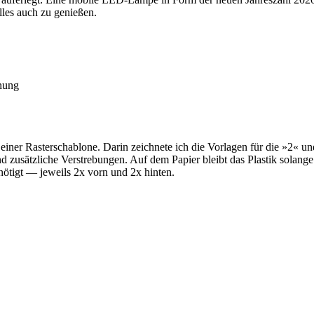
lles auch zu genießen.
hnung
 einer Ras­ter­scha­blo­ne. Dar­in zeich­ne­te ich die Vor­la­gen für die »2« 
zusätz­li­che Ver­stre­bun­gen. Auf dem Papier bleibt das Plas­tik solan­ge 
enö­tigt — jeweils 2x vorn und 2x hinten.