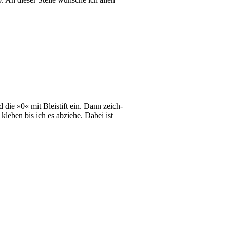
und die »0« mit Blei­stift ein. Dann zeich­
kle­ben bis ich es abzie­he. Dabei ist