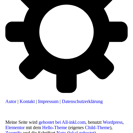
Autor
|
Kontakt
|
Impressum
|
Datenschutzerklärung
Meine Seite wird
gehostet bei All-inkl.com
, benutzt
Wordpress
,
Elementor
mit dem
Hello-Theme
(eigenes
Child-Theme
),
Zoomify
und die Schriftart
Noto
(
lokal gehostet
).