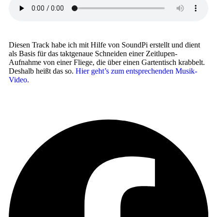
Die­sen Track habe ich mit Hil­fe von Sound­Pi erstellt und dient
als Basis für das takt­ge­naue Schnei­den einer Zeitlupen-
Aufnahme von einer Flie­ge, die über einen Gar­ten­tisch krab­belt.
Des­halb heißt das so.
Hier geht’s zum ent­spre­chen­den Musik-
Video.