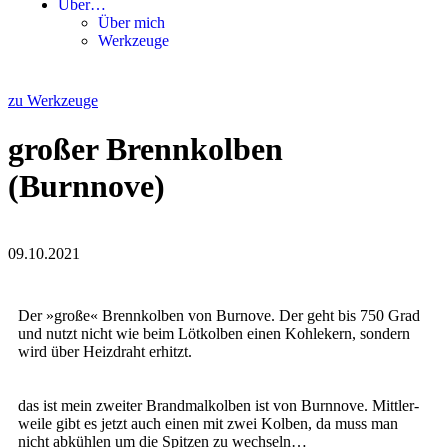
Über…
Über mich
Werkzeuge
zu Werkzeuge
großer Brennkolben
(Burnnove)
09.10.2021
Der »gro­ße« Brenn­kol­ben von Bur­no­ve. Der geht bis 750 Grad
und nutzt nicht wie beim Löt­kol­ben einen Koh­le­kern, son­dern
wird über Heiz­draht erhitzt.
das ist mein zwei­ter Brand­mal­kol­ben ist von Burn­no­ve. Mitt­ler­
wei­le gibt es jetzt auch einen mit zwei Kol­ben, da muss man
nicht abküh­len um die Spit­zen zu wechseln…