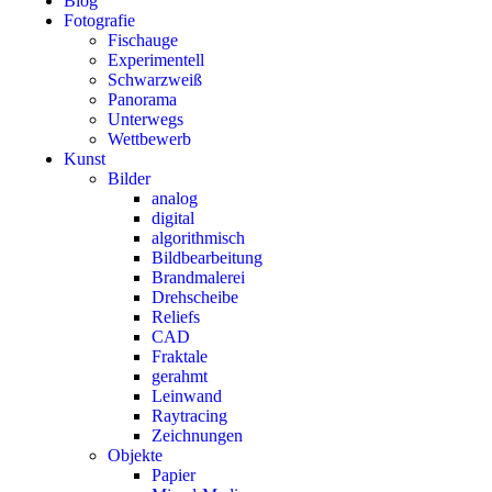
Blog
Fotografie
Fischauge
Experimentell
Schwarzweiß
Panorama
Unterwegs
Wettbewerb
Kunst
Bilder
analog
digital
algorithmisch
Bildbearbeitung
Brandmalerei
Drehscheibe
Reliefs
CAD
Fraktale
gerahmt
Leinwand
Raytracing
Zeichnungen
Objekte
Papier