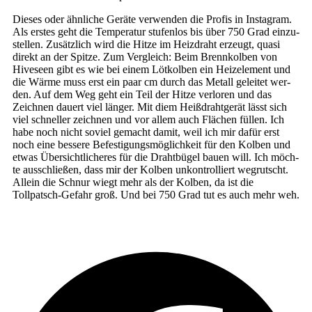
Die­ses oder ähn­li­che Gerä­te ver­wen­den die Pro­fis in Insta­gram.
Als ers­tes geht die Tem­pe­ra­tur stu­fen­los bis über 750 Grad ein­zu­
stel­len. Zusätz­lich wird die Hit­ze im Heiz­draht erzeugt, qua­si
direkt an der Spit­ze. Zum Ver­gleich: Beim Brenn­kol­ben von
Hive­seen gibt es wie bei einem Löt­kol­ben ein Heiz­ele­ment und
die Wär­me muss erst ein paar cm durch das Metall gelei­tet wer­
den. Auf dem Weg geht ein Teil der Hit­ze ver­lo­ren und das
Zeich­nen dau­ert viel län­ger. Mit diem Heiß­draht­ge­rät lässt sich
viel schnel­ler zeich­nen und vor allem auch Flä­chen fül­len. Ich
habe noch nicht soviel gemacht damit, weil ich mir dafür erst
noch eine bes­se­re Befes­ti­gungs­mög­lich­keit für den Kol­ben und
etwas Über­sicht­li­che­res für die Draht­bü­gel bau­en will. Ich möch­
te aus­schlie­ßen, dass mir der Kol­ben unkon­trol­liert weg­rutscht.
Allein die Schnur wiegt mehr als der Kol­ben, da ist die
Tollpatsch-Gefahr groß. Und bei 750 Grad tut es auch mehr weh.