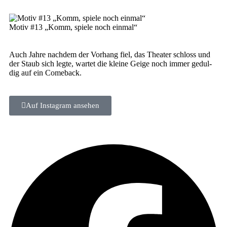
Motiv #13 „Komm, spie­le noch einmal“
Auch Jah­re nach­dem der Vor­hang fiel, das Thea­ter schloss und
der Staub sich leg­te, war­tet die klei­ne Gei­ge noch immer gedul­
dig auf ein Comeback.
Auf Insta­gram ansehen