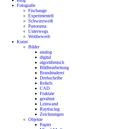
Blog
Fotografie
Fischauge
Experimentell
Schwarzweiß
Panorama
Unterwegs
Wettbewerb
Kunst
Bilder
analog
digital
algorithmisch
Bildbearbeitung
Brandmalerei
Drehscheibe
Reliefs
CAD
Fraktale
gerahmt
Leinwand
Raytracing
Zeichnungen
Objekte
Papier