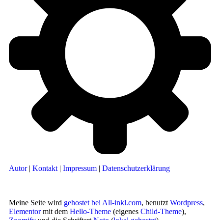
Autor
|
Kontakt
|
Impressum
|
Datenschutzerklärung
Meine Seite wird
gehostet bei All-inkl.com
, benutzt
Wordpress
,
Elementor
mit dem
Hello-Theme
(eigenes
Child-Theme
),