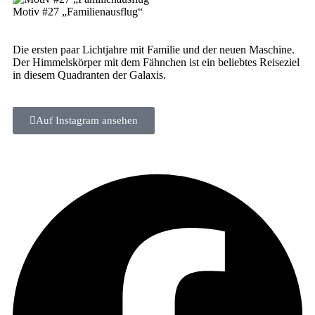
Motiv #27 „Fami­li­en­aus­flug“
Die ers­ten paar Licht­jah­re mit Fami­lie und der neu­en Maschi­ne.
Der Him­mels­kör­per mit dem Fähn­chen ist ein belieb­tes Rei­se­ziel
in die­sem Qua­dran­ten der Galaxis.
Auf Insta­gram ansehen