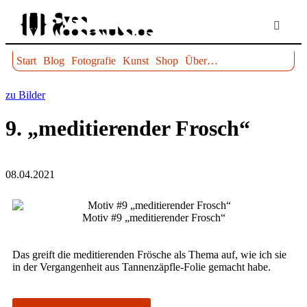
Start
Blog
Fotografie
Kunst
Shop
Über…
zu Bilder
9. „meditierender Frosch“
08.04.2021
Motiv #9 „medi­tie­ren­der Frosch“
Das greift die medi­tie­ren­den Frö­sche als The­ma auf, wie ich sie
in der Ver­gan­gen­heit aus Tannenzäpfle-Folie gemacht habe.