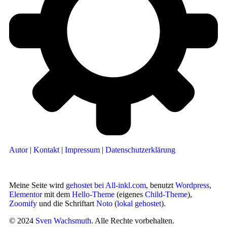
Autor
|
Kontakt
|
Impressum
|
Datenschutzerklärung
Meine Seite wird
gehostet bei All-inkl.com
, benutzt
Wordpress
,
Elementor
mit dem
Hello-Theme
(eigenes
Child-Theme
),
Zoomify
und die Schriftart
Noto
(
lokal gehostet
).
© 2024
Sven Wachsmuth
. Alle Rechte vorbehalten.