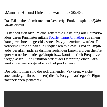
„
Mann mit Hut und Linie“, Lein­wand­druck 50x40 cm
Das Bild habe ich mit mei­nem Javascript-Funktionsplotter
Zyklo­
idulus
erstellt.
Es han­delt sich hier um eine gene­ra­ti­ve Gestal­tung aus Epi­zy­klo­
iden, deren Para­me­ter mit­tels
Fourier-Transformation
aus einem
hand­ge­zeich­ne­ten, geschlos­se­nen Poly­gon ermit­telt wur­den. Die
vor­ders­te Linie ent­hält alle Fre­quen­zen mit jeweils vol­ler Ampli­
tu­de, bei allen ande­ren dahin­ter lie­gen­den Lini­en wur­den die Fre­
quen­zen nach­ein­an­der gedämpft bzw. kon­ti­nu­ier­lich Fre­quen­zen
weg­ge­las­sen. Eine Funk­ti­on ord­net der Dämp­fung einen Farb­
wert aus einem vor­ge­ge­be­nen Farb­gra­di­en­ten zu.
Die roten Lini­en sind die sich dre­hen­den Vek­to­ren, wel­che
anein­an­der­ge­reiht (sum­miert) die als Poly­gon vor­lie­gen­de Figur
nach­zeich­nen (schwarz):