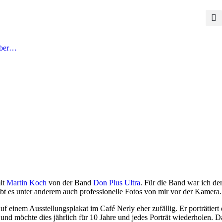
ber…
mit
Mar­tin Koch
von der Band
Don Plus Ultra
. Für die Band war ich de
ibt es unter ande­rem auch pro­fes­sio­nel­le Fotos von mir vor der Kame­r
 einem Aus­stel­lungs­pla­kat im Café Ner­ly eher zufäl­lig. Er por­trä­tiert
nd möch­te dies jähr­lich für 10 Jah­re und jedes Por­trät wie­der­ho­len. 