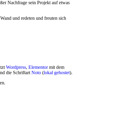
o­ßer Nach­fra­ge sein Pro­jekt auf etwas
r Wand und rede­ten und freu­ten sich
utzt
Wordpress
,
Elementor
mit dem
nd die Schriftart
Noto
(
lokal gehostet
).
en.