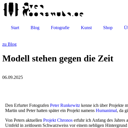
Start
Blog
Fotografie
Kunst
Shop
Ü
zu Blog
Modell stehen gegen die Zeit
06.09.2025
Den Erfur­ter Foto­gra­fen
Peter Run­ke­witz
ken­ne ich über Pro­jek­te 
Mar­tin und Peter hat­ten spä­ter ein Pro­jekt namens
Hum­ani­mal
, da g
Von Peters aktu­el­len
Pro­jekt Chro­nos
erfuhr ich Anfang des Jah­res auf
Umfeld in zeit­lo­sem Schwarz­weiss vor einem neb­li­gen Hin­ter­grund u