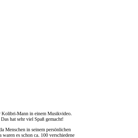
r Kolibri-Mann in einem Musik­vi­deo.
a. Das hat sehr viel Spaß gemacht!
 da Men­schen in sei­nem per­sön­li­chen
Da waren es schon ca. 100 ver­schie­de­ne