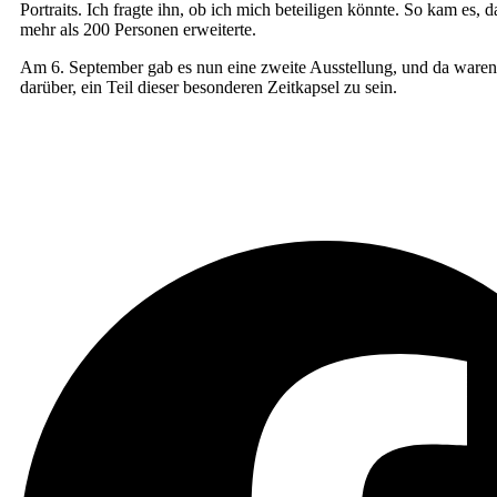
Por­traits. Ich frag­te ihn, ob ich mich betei­li­gen könn­te. So kam es,
mehr als 200 Per­so­nen erweiterte.
Am 6. Sep­tem­ber gab es nun eine zwei­te Aus­stel­lung, und da waren s
dar­über, ein Teil die­ser beson­de­ren Zeit­kap­sel zu sein.