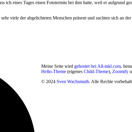
 dass ich eines Tages einen Foto­ter­min bei ihm hat­te, weil er auf­grund gr
ehr vie­le der abge­lich­te­ten Men­schen prä­sent und such­ten sich an de
Meine Seite wird
gehostet bei All-inkl.com
, ben
Hello-Theme
(eigenes
Child-Theme
),
Zoomify
u
© 2024
Sven Wachsmuth
. Alle Rechte vorbehalt