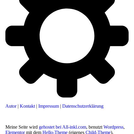
Autor
|
Kontakt
|
Impressum
|
Datenschutzerklärung
Meine Seite wird
gehostet bei All-inkl.com
, benutzt
Wordpress
,
Elementor
mit dem
Hello-Theme
(eigenes
Child-Theme
),