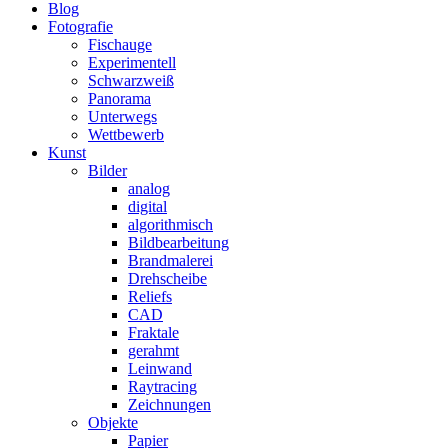
Blog
Fotografie
Fischauge
Experimentell
Schwarzweiß
Panorama
Unterwegs
Wettbewerb
Kunst
Bilder
analog
digital
algorithmisch
Bildbearbeitung
Brandmalerei
Drehscheibe
Reliefs
CAD
Fraktale
gerahmt
Leinwand
Raytracing
Zeichnungen
Objekte
Papier