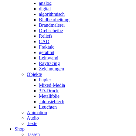
analog
digital
algorithmisch
Bildbearbeitung
Brandmalerei
Drehscheibe
Reliefs
CAD
Fraktale
gerahmt
Leinwand
Raytracing
Zeichnungen
Objekte
Papier
Mixed-Media
3D-Druck
Metallfolie
Jalousieblech
Leuchten
Animation
Audio
Texte
Shop
Tassen