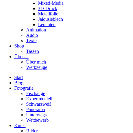
Mixed-Media
3D-Druck
Metallfolie
Jalousieblech
Leuchten
Animation
Audio
Texte
Shop
Tassen
Über…
Über mich
Werkzeuge
Start
Blog
Fotografie
Fischauge
Experimentell
Schwarzweiß
Panorama
Unterwegs
Wettbewerb
Kunst
Bilder