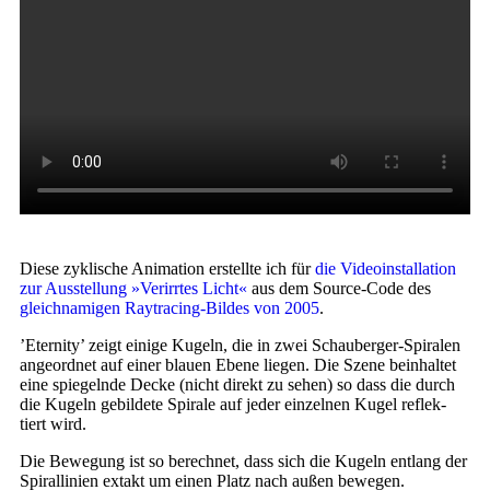
Die­se zykli­sche Ani­ma­ti­on erstell­te ich für
die Video­in­stal­la­ti­on
zur Aus­stel­lung »Ver­irr­tes Licht«
aus dem Source-Code des
gleich­na­mi­gen Raytracing-Bildes von 2005
.
’Eter­ni­ty’ zeigt eini­ge Kugeln, die in zwei Schauberger-Spiralen
ange­ord­net auf einer blau­en Ebe­ne lie­gen. Die Sze­ne beinhal­tet
eine spie­geln­de Decke (nicht direkt zu sehen) so dass die durch
die Kugeln gebil­de­te Spi­ra­le auf jeder ein­zel­nen Kugel reflek­
tiert wird.
Die Bewe­gung ist so berech­net, dass sich die Kugeln ent­lang der
Spi­ral­li­ni­en ext­akt um einen Platz nach außen bewegen.