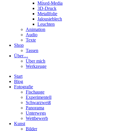
Mixed-Media
3D-Druck
Metallfolie
Jalousieblech
Leuchten
Animation
Audio
Texte
Shop
Tassen
Über…
Über mich
Werkzeuge
Start
Blog
Fotografie
Fischauge
Experimentell
Schwarzweiß
Panorama
Unterwegs
Wettbewerb
Kunst
Bilder