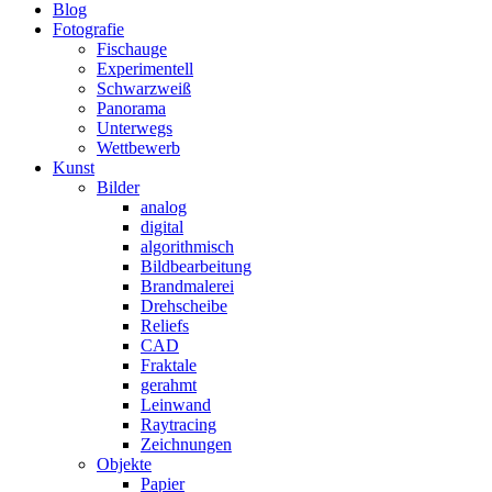
Blog
Fotografie
Fischauge
Experimentell
Schwarzweiß
Panorama
Unterwegs
Wettbewerb
Kunst
Bilder
analog
digital
algorithmisch
Bildbearbeitung
Brandmalerei
Drehscheibe
Reliefs
CAD
Fraktale
gerahmt
Leinwand
Raytracing
Zeichnungen
Objekte
Papier