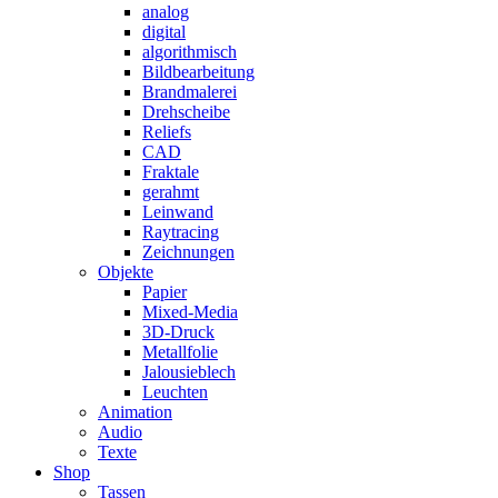
analog
digital
algorithmisch
Bildbearbeitung
Brandmalerei
Drehscheibe
Reliefs
CAD
Fraktale
gerahmt
Leinwand
Raytracing
Zeichnungen
Objekte
Papier
Mixed-Media
3D-Druck
Metallfolie
Jalousieblech
Leuchten
Animation
Audio
Texte
Shop
Tassen