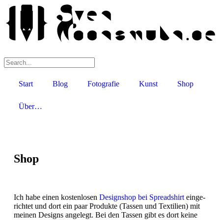
Start
Blog
Fotografie
Kunst
Shop
Über…
Shop
Ich habe einen kos­ten­lo­sen
Design­shop bei Spread­shirt
ein­ge­
rich­tet und dort ein paar Pro­duk­te (Tas­sen und Tex­ti­li­en) mit
mei­nen Designs ange­legt. Bei den Tas­sen gibt es dort kei­ne