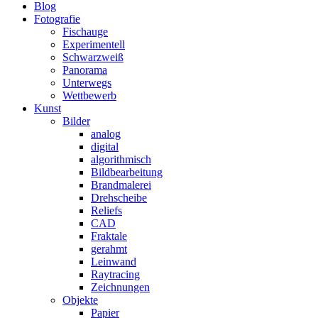
Blog
Fotografie
Fischauge
Experimentell
Schwarzweiß
Panorama
Unterwegs
Wettbewerb
Kunst
Bilder
analog
digital
algorithmisch
Bildbearbeitung
Brandmalerei
Drehscheibe
Reliefs
CAD
Fraktale
gerahmt
Leinwand
Raytracing
Zeichnungen
Objekte
Papier