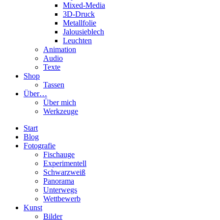
Mixed-Media
3D-Druck
Metallfolie
Jalousieblech
Leuchten
Animation
Audio
Texte
Shop
Tassen
Über…
Über mich
Werkzeuge
Start
Blog
Fotografie
Fischauge
Experimentell
Schwarzweiß
Panorama
Unterwegs
Wettbewerb
Kunst
Bilder