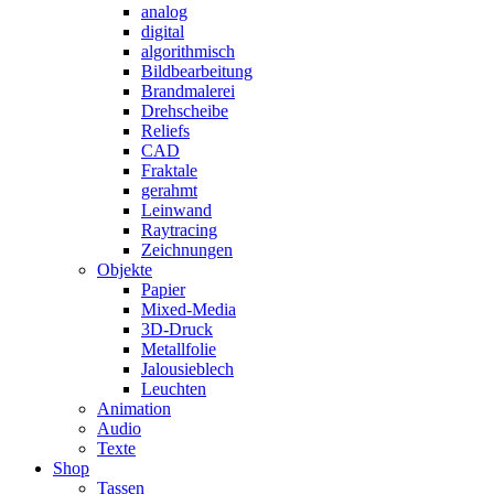
analog
digital
algorithmisch
Bildbearbeitung
Brandmalerei
Drehscheibe
Reliefs
CAD
Fraktale
gerahmt
Leinwand
Raytracing
Zeichnungen
Objekte
Papier
Mixed-Media
3D-Druck
Metallfolie
Jalousieblech
Leuchten
Animation
Audio
Texte
Shop
Tassen