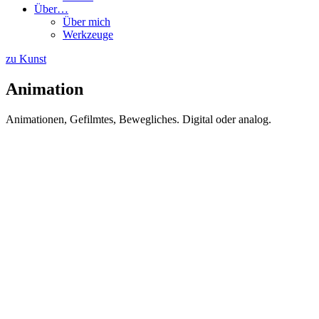
Über…
Über mich
Werkzeuge
zu Kunst
Animation
Ani­ma­tio­nen, Gefilm­tes, Beweg­li­ches. Digi­tal oder analog.