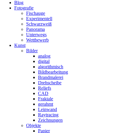
Blog
Fotografie
Fischauge
Experimentell
Schwarzweiß
Panorama
Unterwegs
Wettbewerb
Kunst
Bilder
analog
digital
algorithmisch
Bildbearbeitung
Brandmalerei
Drehscheibe
Reliefs
CAD
Fraktale
gerahmt
Leinwand
Raytracing
Zeichnungen
Objekte
Papier