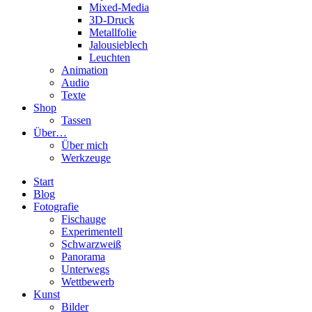
Mixed-Media
3D-Druck
Metallfolie
Jalousieblech
Leuchten
Animation
Audio
Texte
Shop
Tassen
Über…
Über mich
Werkzeuge
Start
Blog
Fotografie
Fischauge
Experimentell
Schwarzweiß
Panorama
Unterwegs
Wettbewerb
Kunst
Bilder